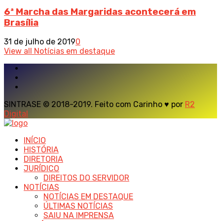
6ª Marcha das Margaridas acontecerá em
Brasília
31 de julho de 2019
0
View all Notícias em destaque
SINTRASE © 2018-2019. Feito com Carinho ♥ por
R2
Digital
INÍCIO
HISTÓRIA
DIRETORIA
JURÍDICO
DIREITOS DO SERVIDOR
NOTÍCIAS
NOTÍCIAS EM DESTAQUE
ÚLTIMAS NOTÍCIAS
SAIU NA IMPRENSA