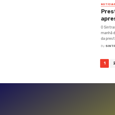
NOTÍCIA
Pres
apre
O Sintra
manhã de
da presta
By
SINT
Posts
1
navigation