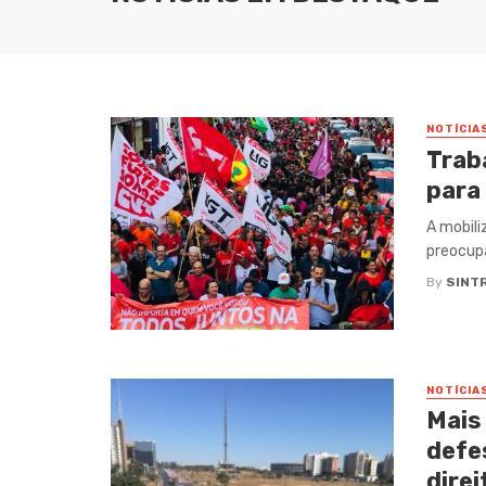
NOTÍCIA
Trab
para
A mobili
preocupa
By
SINT
NOTÍCIA
Mais
defe
direi