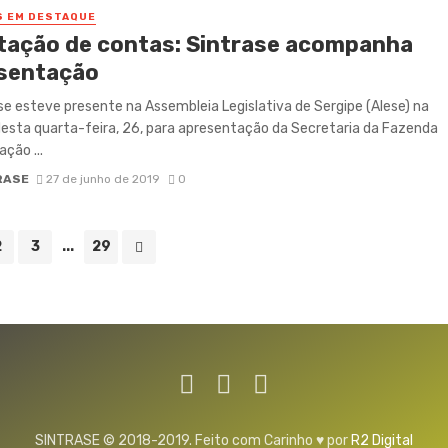
S EM DESTAQUE
tação de contas: Sintrase acompanha
sentação
se esteve presente na Assembleia Legislativa de Sergipe (Alese) na
sta quarta-feira, 26, para apresentação da Secretaria da Fazenda
ção ...
RASE
27 de junho de 2019
0
2
3
...
29
SINTRASE © 2018-2019. Feito com Carinho ♥ por
R2 Digital