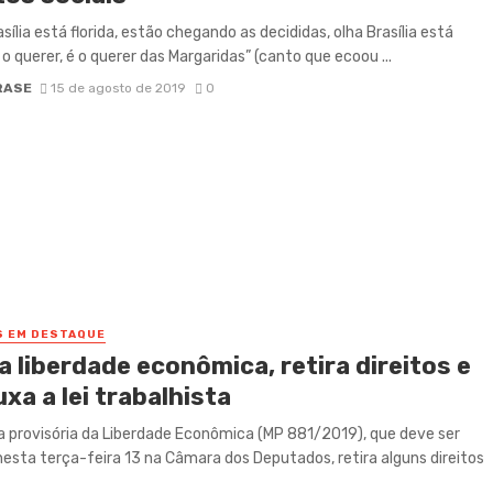
sília está florida, estão chegando as decididas, olha Brasília está
é o querer, é o querer das Margaridas” (canto que ecoou ...
RASE
15 de agosto de 2019
0
S EM DESTAQUE
 liberdade econômica, retira direitos e
xa a lei trabalhista
 provisória da Liberdade Econômica (MP 881/2019), que deve ser
esta terça-feira 13 na Câmara dos Deputados, retira alguns direitos