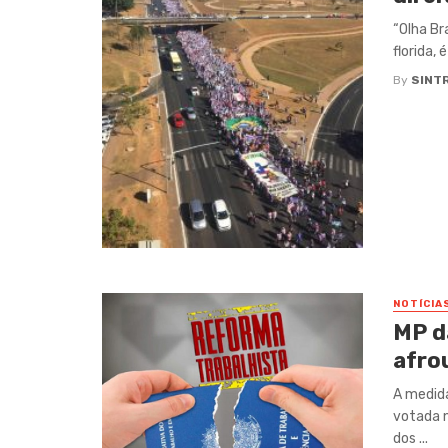
“Olha Bra
florida, 
By
SINT
NOTÍCIA
MP da
afrou
A medida
votada n
dos ...