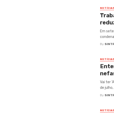
NOTÍCIA
Trab
redu
Em setem
condenaç
By
SINT
NOTÍCIA
Ente
nefa
Vai ter 
de julho
By
SINT
NOTÍCIA