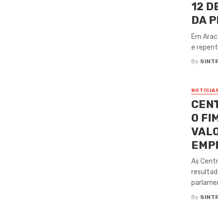
12 D
DA P
Em Araca
e repenti
By
SINT
NOTÍCIA
CENT
O FI
VALO
EMP
As Centr
resultad
parlamen
By
SINT