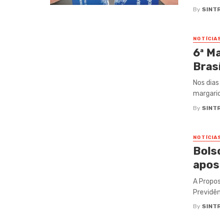
By
SINT
NOTÍCIA
6ª M
Brasí
Nos dias
margarid
By
SINT
NOTÍCIA
Bols
apos
A Propos
Previdên
By
SINT