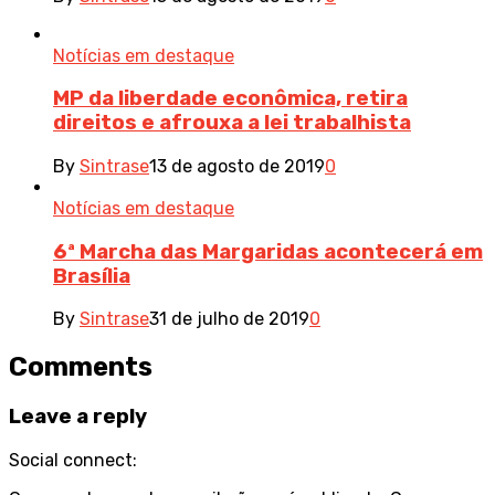
Notícias em destaque
MP da liberdade econômica, retira
direitos e afrouxa a lei trabalhista
By
Sintrase
13 de agosto de 2019
0
Notícias em destaque
6ª Marcha das Margaridas acontecerá em
Brasília
By
Sintrase
31 de julho de 2019
0
Comments
Leave a reply
Social connect: