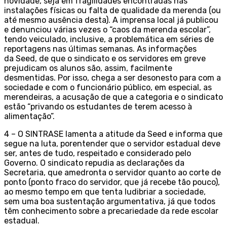
novidade, seja em fragilidades encontradas nas
instalações físicas ou falta de qualidade da merenda (ou
até mesmo ausência desta). A imprensa local já publicou
e denunciou várias vezes o “caos da merenda escolar”,
tendo veiculado, inclusive, a problemática em séries de
reportagens nas últimas semanas. As informações
da Seed, de que o sindicato e os servidores em greve
prejudicam os alunos são, assim, facilmente
desmentidas. Por isso, chega a ser desonesto para com a
sociedade e com o funcionário público, em especial, as
merendeiras, a acusação de que a categoria e o sindicato
estão “privando os estudantes de terem acesso à
alimentação”.
4 – O SINTRASE lamenta a atitude da Seed e informa que
segue na luta, porentender que o servidor estadual deve
ser, antes de tudo, respeitado e considerado pelo
Governo. O sindicato repudia as declarações da
Secretaria, que amedronta o servidor quanto ao corte de
ponto (ponto fraco do servidor, que já recebe tão pouco),
ao mesmo tempo em que tenta ludibriar a sociedade,
sem uma boa sustentação argumentativa, já que todos
têm conhecimento sobre a precariedade da rede escolar
estadual.