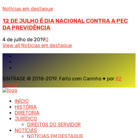
Notícias em destaque
12 DE JULHO É DIA NACIONAL CONTRA A PEC
DA PREVIDÊNCIA
4 de julho de 2019
0
View all Notícias em destaque
SINTRASE © 2018-2019. Feito com Carinho ♥ por
R2
Digital
INÍCIO
HISTÓRIA
DIRETORIA
JURÍDICO
DIREITOS DO SERVIDOR
NOTÍCIAS
NOTÍCIAS EM DESTAQUE