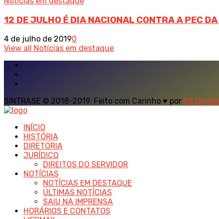
Notícias em destaque
12 DE JULHO É DIA NACIONAL CONTRA A PEC D
4 de julho de 2019
0
View all Notícias em destaque
SINTRASE © 2018-2019. Feito com Carinho ♥ por
R2 Digital
INÍCIO
HISTÓRIA
DIRETORIA
JURÍDICO
DIREITOS DO SERVIDOR
NOTÍCIAS
NOTÍCIAS EM DESTAQUE
ÚLTIMAS NOTÍCIAS
SAIU NA IMPRENSA
HORÁRIOS E CONTATOS