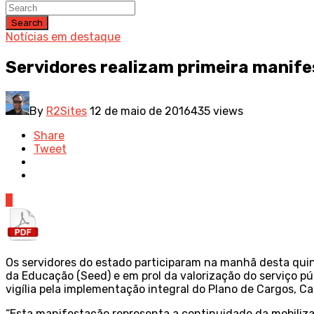
Search
Notícias em destaque
Servidores realizam primeira manif
By
R2Sites
12 de maio de 2016
435 views
Share
Tweet
0
Os servidores do estado participaram na manhã desta quint
da Educação (Seed) e em prol da valorização do serviço p
vigília pela implementação integral do Plano de Cargos, Ca
“Esta manifestação representa a continuidade da mobiliza