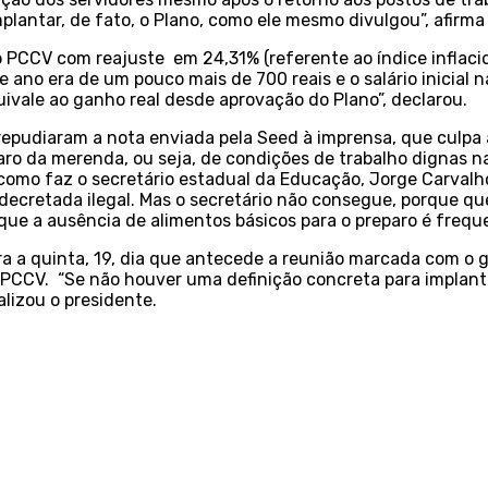
plantar, de fato, o Plano, como ele mesmo divulgou”, afirma
PCCV com reajuste em 24,31% (referente ao índice inflacion
e ano era de um pouco mais de 700 reais e o salário inicial
quivale ao ganho real desde aprovação do Plano”, declarou.
repudiaram a nota enviada pela Seed à imprensa, que culpa 
ro da merenda, ou seja, de condições de trabalho dignas nas
 como faz o secretário estadual da Educação, Jorge Carvalh
decretada ilegal. Mas o secretário não consegue, porque qu
que a ausência de alimentos básicos para o preparo é frequ
a a quinta, 19, dia que antecede a reunião marcada com o 
 PCCV. “Se não houver uma definição concreta para implan
alizou o presidente.