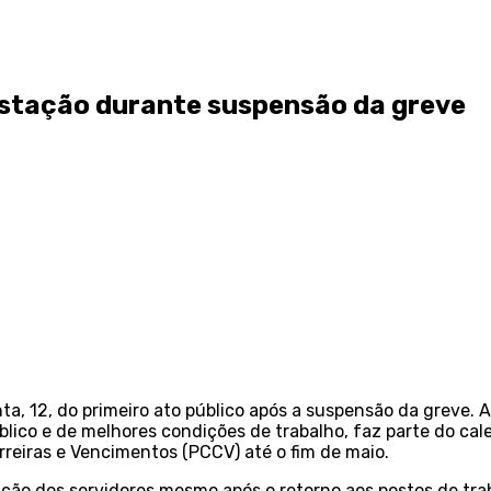
estação durante suspensão da greve
a, 12, do primeiro ato público após a suspensão da greve. 
úblico e de melhores condições de trabalho, faz parte do c
rreiras e Vencimentos (PCCV) até o fim de maio.
ção dos servidores mesmo após o retorno aos postos de tra