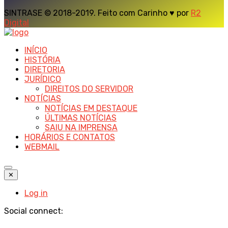
SINTRASE © 2018-2019. Feito com Carinho ♥ por
R2
Digital
INÍCIO
HISTÓRIA
DIRETORIA
JURÍDICO
DIREITOS DO SERVIDOR
NOTÍCIAS
NOTÍCIAS EM DESTAQUE
ÚLTIMAS NOTÍCIAS
SAIU NA IMPRENSA
HORÁRIOS E CONTATOS
WEBMAIL
✕
Log in
Social connect: