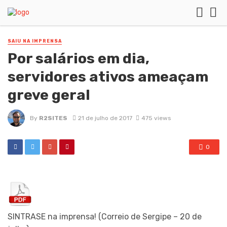
SAIU NA IMPRENSA
Por salários em dia,
servidores ativos ameaçam
greve geral
By
R2SITES
21 de julho de 2017
475 views
0
SINTRASE na imprensa! (Correio de Sergipe – 20 de