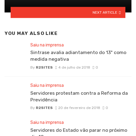
NEXT ARTICLE
YOU MAY ALSO LIKE
Saiu na imprensa
Sintrase avalia adiantamento do 13º como
medida negativa
By
R2SITES
4 de julho de 2018
0
Saiu na imprensa
Servidores protestam contra a Reforma da
Previdência
By
R2SITES
20 de fevereiro de 2018
0
Saiu na imprensa
Servidores do Estado vão parar no próximo