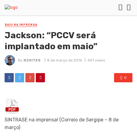
SAIU NA IMPRENSA
Jackson: “PCCV será
implantado em maio”
By
R2SITES
8 de março de 2016
451 views
0
SINTRASE na imprensa! (Correio de Sergipe – 8 de
março)