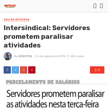
SAIU NA IMPRENSA
Intersindical: Servidores
prometem paralisar
atividades
By
R2SITES
4 de agosto de 2015
452 views
0