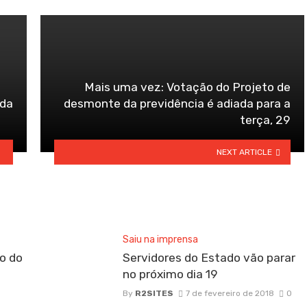
Mais uma vez: Votação do Projeto de
ada
desmonte da previdência é adiada para a
terça, 29
NEXT ARTICLE
Saiu na imprensa
o do
Servidores do Estado vão parar
no próximo dia 19
By
R2SITES
7 de fevereiro de 2018
0