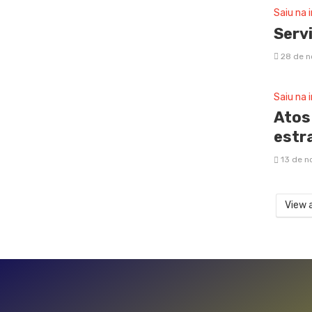
Saiu na 
Servi
28 de 
Saiu na 
Atos
estr
13 de n
View a