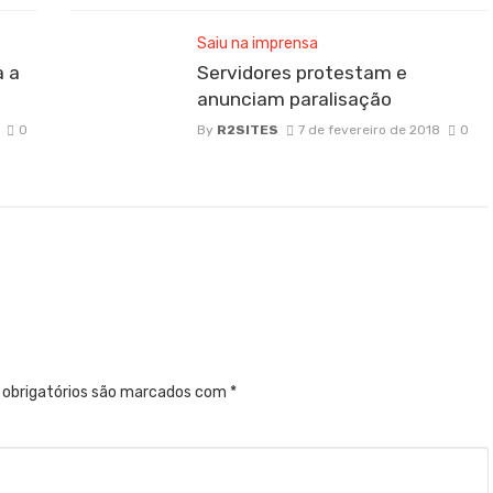
Saiu na imprensa
a a
Servidores protestam e
anunciam paralisação
0
By
R2SITES
7 de fevereiro de 2018
0
obrigatórios são marcados com
*