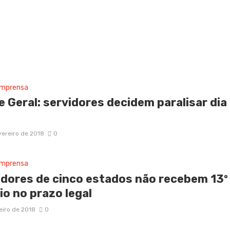
imprensa
 Geral: servidores decidem paralisar dia
vereiro de 2018
0
imprensa
idores de cinco estados não recebem 13º
io no prazo legal
neiro de 2018
0