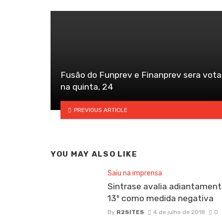
Fusão do Funprev e Finanprev sera vot
na quinta, 24
PREVIOUS ARTICLE
YOU MAY ALSO LIKE
Saiu na imprensa
Sintrase avalia adiantament
13º como medida negativa
By
R2SITES
4 de julho de 2018
0