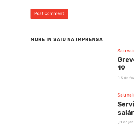
MORE IN
SAIU NA IMPRENSA
Saiu na 
Greve
19
5 de fe
Saiu na 
Serv
salár
1 de ja