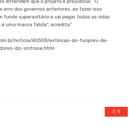
res entendem que o projeto é prejudicial. “O
erro dos governos anteriores, ao fazer isso
 fundo superavitário e vai pegar todas as vidas
 é uma massa falida”, acredita.”
com.br/noticia/40508/extincao-do-funprev-de-
idores-diz-sintrase.html
0