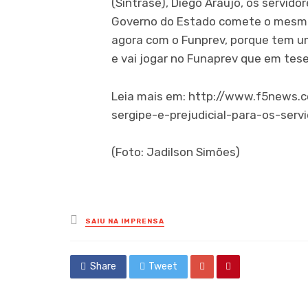
(Sintrase), Diego Araújo, os servido
Governo do Estado comete o mesmo 
agora com o Funprev, porque tem um
e vai jogar no Funaprev que em tese
Leia mais em: http://www.f5news.
sergipe-e-prejudicial-para-os-serv
(Foto: Jadilson Simões)
Posted
SAIU NA IMPRENSA
in
Share
Tweet