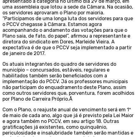
apresentado à categoria no último dia 29 de março, em
uma assembleia que lotou a sede da Câmara. Na ocasião,
os servidores aprovaram o Plano por maioria.
“Participamos de uma longa luta dos servidores para que
o PCCV chegasse à Câmara. Estamos agora
acompanhando o andamento das votações para que o
Plano saia, de fato, do papel”, afirmou a representante e
diretora do sindicato em Dores, Marleide Vieira. A
expectativa é de que o PCCV seja implementado a partir
de janeiro de 2017.
Os atuais integrantes do quadro de servidores do
município – concursados, estáveis, regulares e
habilitados também serão beneficiados com a
implementação do PCCV. Já os professores municipais
não participam do enquadramento deste Plano, assim
como outros servidores que, porventura, forem acolhidos
por Plano de Carreira Próprio.Â
Com o Plano, o reajuste anual de vencimento será em 1º
de maio de cada ano, algo que já é previsto pela Lei Maior
e agora também no PCCV, em seu artigo 18. Outras
gratificações já existentes, como quinquênio,
periculosidade e insalubridade também serão mantidas e