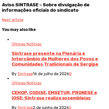
Aviso SINTRASE – Sobre divulgação de
informações oficiais do sindicato
Next article
You may also like
Últimas Notícias
Sintrase presente na Plenária e
Intercâmbio de Mulheres dos Povos e
Comunidades Tradicionais de Sergipe
By
Sintrase
16 de julho de 2026
0
Últimas Notícias
CEHOP, CODISE, EMSETUR, PRONESE e
IOSE: Sintrase realiza assembleias
By
Sintrase
2 de junho de 2026
0