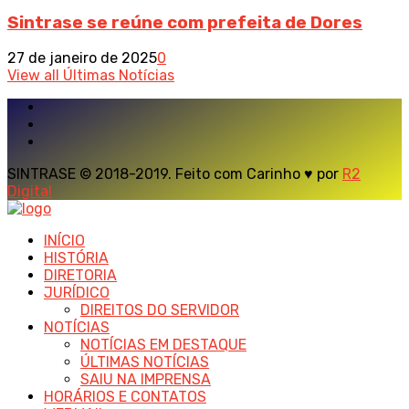
Sintrase se reúne com prefeita de Dores
27 de janeiro de 2025
0
View all Últimas Notícias
SINTRASE © 2018-2019. Feito com Carinho ♥ por
R2
Digital
INÍCIO
HISTÓRIA
DIRETORIA
JURÍDICO
DIREITOS DO SERVIDOR
NOTÍCIAS
NOTÍCIAS EM DESTAQUE
ÚLTIMAS NOTÍCIAS
SAIU NA IMPRENSA
HORÁRIOS E CONTATOS