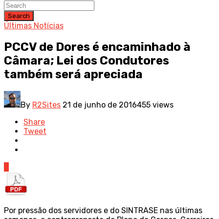
Search
Últimas Notícias
PCCV de Dores é encaminhado à
Câmara; Lei dos Condutores
também será apreciada
By
R2Sites
21 de junho de 2016
455 views
Share
Tweet
0
Por pressão dos servidores e do SINTRASE nas últimas