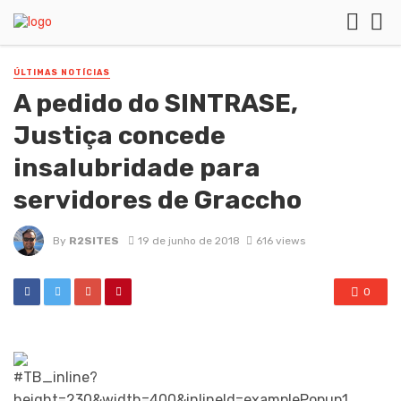
ÚLTIMAS NOTÍCIAS
A pedido do SINTRASE,
Justiça concede
insalubridade para
servidores de Graccho
By
R2SITES
19 de junho de 2018
616 views
0