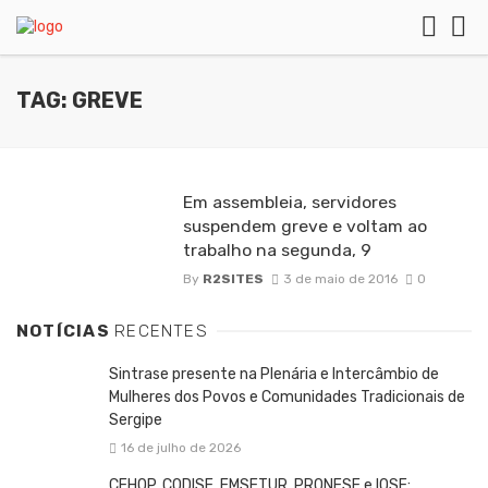
TAG: GREVE
Em assembleia, servidores
suspendem greve e voltam ao
trabalho na segunda, 9
By
R2SITES
3 de maio de 2016
0
NOTÍCIAS
RECENTES
Sintrase presente na Plenária e Intercâmbio de
Mulheres dos Povos e Comunidades Tradicionais de
Sergipe
16 de julho de 2026
CEHOP, CODISE, EMSETUR, PRONESE e IOSE: